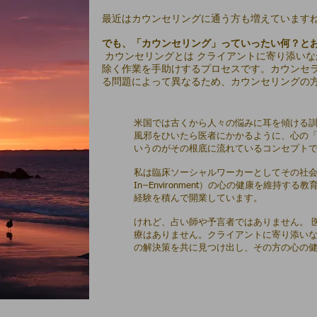
​最近はカウンセリングに通う方も増えています
でも、「カウンセリング」っていったい何？と
カウンセリングとは クライアントに寄り添い
除く作業を手助けするプロセスです。カウンセ
る問題によって異なるため、カウンセリングの
米国では古くから人々の悩みに耳を傾ける
風邪をひいたら医者にかかるように、心の
いうのがその根底に流れているコンセプト
私は臨床ソーシャルワーカーとしてその社会に住
In−Environment）の心の健康を維持す
経験を積んで開業しています。
けれど、占い師や予言者ではありません。 
療はありません。クライアントに寄り添い
の解決策を共に見つけ出し、その方の心の