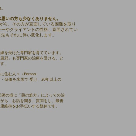
ね。
お思いの方も少なくありません。
ながら、その方が直面している困難を取り
ラーやクライアントの性格、直面されてい
方法もそれに伴い変化します。
訓練を受けた専門家を育てています。
「風邪」も専門家の治療を受ける、と
です。
む人々（Person-
る教育・研修を米国で 受け、20年以上の
医師の様に「薬の処方」によっての治
ながら お話を聞き、質問をし、最善
健康維持をお手伝いする媒体です。