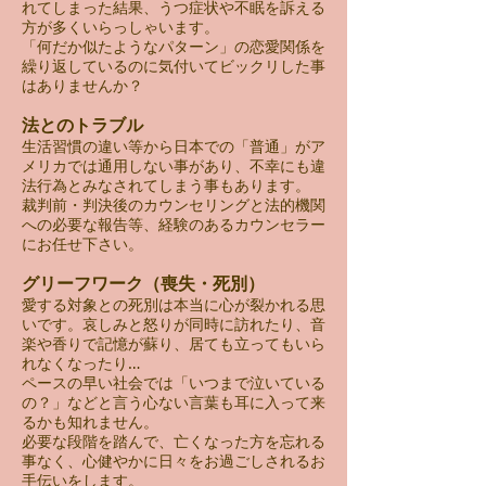
れてしまった結果、うつ症状や不眠を訴える
方が多くいらっしゃいます。
「何だか似たようなパターン」の恋愛関係を
繰り返しているのに気付いてビックリした事
はありませんか？
法とのトラブル
生活習慣の違い等から日本での「普通」がア
メリカでは通用しない事があり、不幸にも違
法行為とみなされてしまう事もあります。
裁判前・判決後のカウンセリングと法的機関
への必要な報告等、経験のあるカウンセラー
にお任せ下さい。
グリーフワーク（喪失・死別）
愛する対象との死別は本当に心が裂かれる思
いです。哀しみと怒りが同時に訪れたり、音
楽や香りで記憶が蘇り、居ても立ってもいら
れなくなったり…
ペースの早い社会では「いつまで泣いている
の？」などと言う心ない言葉も耳に入って来
るかも知れません。
必要な段階を踏んで、亡くなった方を忘れる
事なく、心健やかに日々をお過ごしされるお
手伝いをします。