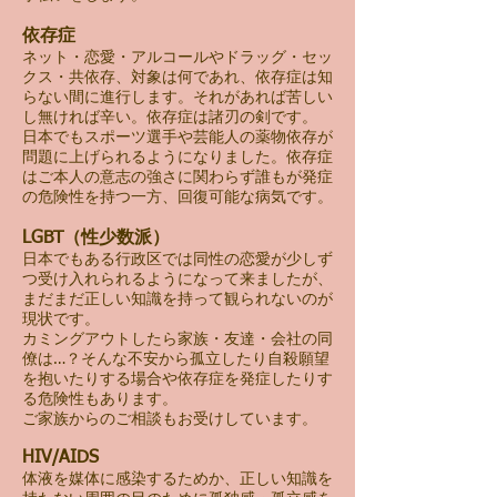
依存症
ネット・恋愛・アルコールやドラッグ・セッ
クス・共依存、対象は何であれ、依存症は知
らない間に進行します。それがあれば苦しい
し無ければ辛い。依存症は諸刃の剣です。
日本でもスポーツ選手や芸能人の薬物依存が
問題に上げられるようになりました。依存症
はご本人の意志の強さに関わらず誰もが発症
の危険性を持つ一方、回復可能な病気です。
LGBT（性少数派）
日本でもある行政区では同性の恋愛が少しず
つ受け入れられるようになって来ましたが、
まだまだ正しい知識を持って観られないのが
現状です。
カミングアウトしたら家族・友達・会社の同
僚は…？そんな不安から孤立したり自殺願望
を抱いたりする場合や依存症を発症したりす
る危険性もあります。
ご家族からのご相談もお受けしています。
HIV/AIDS
体液を媒体に感染するためか、正しい知識を