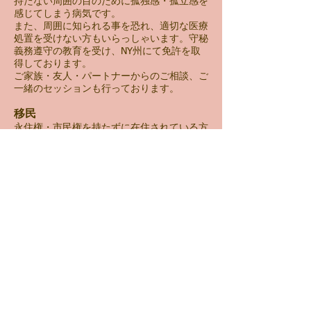
持たない周囲の目のために孤独感・孤立感を
感じてしまう病気です。
また、周囲に知られる事を恐れ、適切な医療
処置を受けない方もいらっしゃいます。守秘
義務遵守の教育を受け、NY州にて免許を取
得しております。
ご家族・友人・パートナーからのご相談、ご
一緒のセッションも行っております。
移民
永住権・市民権を持たずに在住されている方
にはストレスの大きな要因にもなりかねませ
ん。
婚姻以外の方法で永住権を獲得した個人の経
験も踏まえ、寄り添える事は大きいでしょ
う。